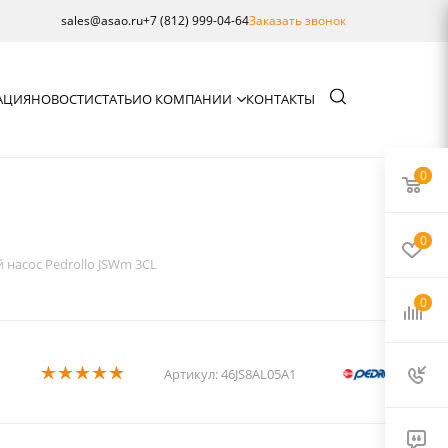
sales@asao.ru
+7 (812) 999-04-64
Заказать звонок
АЦИЯ
НОВОСТИ
СТАТЬИ
О КОМПАНИИ
КОНТАКТЫ
0
0
насос Pedrollo JSWm 3CL
0
Артикул:
46JS8AL05A1