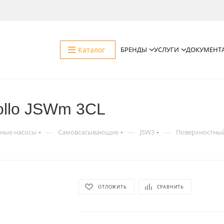
Каталог
БРЕНДЫ
УСЛУГИ
ДОКУМЕНТ
ollo JSWm 3CL
—
—
—
ные насосы
Самовсасывающие
JSW3
Поверхностный 
ОТЛОЖИТЬ
СРАВНИТЬ