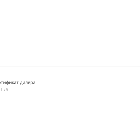
ртификат дилера
,1 кб